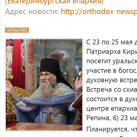
(Екатеринбургская епархия)
Адрес новости:
http://orthodox-newsp
19 Мая 2022
С 23 по 25 мая
Патриарха Кир
посетит уральс
участие в бого
духовную встре
Встреча со сх
состоится в ду
центре епархиа
Репина, 6) 23 ма
Планируется, ч