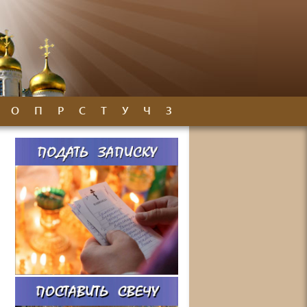
О
П
Р
С
Т
У
Ч
З