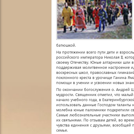
батюшкой.
На протяжении всего пути дети и взрос
российского императора Николая II, кот
своему Отечеству. Юные алтарники шли в 
поддерживая молитвенное настроение ид
воскресных школ, православных гимназий
поклонного креста в урочище Ганина Яма
помощи в учении и усвоении новых знан
По окончании богослужения о. Андрей Щ
мудрости. Священник отметил, что малый
начало учебного года, в Екатеринбургск
использовать данные Господом таланты на
молебна юные паломники подкрепили сво
Самые любознательные участники выполн
их святынями. По отзывам детей, во врем
чувства единения с друзьями, всеобщей 
семье.