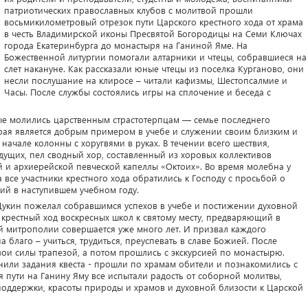
патриотических православных клубов с молитвой прошли
восьмикилометровый отрезок пути Царского крестного хода от храма
в честь Владимирской иконы Пресвятой Богородицы на Семи Ключах
города Екатеринбурга до монастыря на Ганиной Яме. На
Божественной литургии помогали алтарники и чтецы, собравшиеся на
слет накануне. Как рассказали юные чтецы из поселка Курганово, они
несли послушание на клиросе – читали кафизмы, Шестопсалмие и
Часы. После службы состоялись игры на сплочение и беседа с
лые молились царственным страстотерпцам — семье последнего
орая является добрым примером в учебе и служении своим близким и
начале колонны с хоругвями в руках. В течении всего шествия,
ущих, пел сводный хор, составленный из хоровых коллективов
 и архиерейской певческой капеллы «Октоих». Во время молебна у
 все участники крестного хода обратились к Господу с просьбой о
ий в наступившем учебном году.
укин пожелал собравшимся успехов в учебе и постижении духовной
 крестный ход воскресных школ к святому месту, предваряющий в
ой митрополии совершается уже много лет. И призвал каждого
 благо – учиться, трудиться, преуспевать в славе Божией. После
и силы трапезой, а потом прошлись с экскурсией по монастырю.
или задания квеста - прошли по храмам обители и познакомились с
я пути на Ганину Яму все испытали радость от соборной молитвы,
поддержки, красоты природы и храмов и духовной близости к Царской