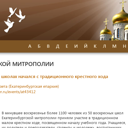
А
Б
В
Д
Е
И
Й
К
Л
М
Н
СКОЙ МИТРОПОЛИИ
 школах начался с традиционного крестного хода
зета (Екатеринбургская епархия)
r.ru/events/at43412
В минувшее воскресенье более 1100 человек из 50 воскресных школ
Екатеринбургской митрополии приняли участие в традиционном
малом крестном ходе, посвященном началу учебного года. Учащиеся,
их родители и преподаватели, студенты и молодежь, воспитанники