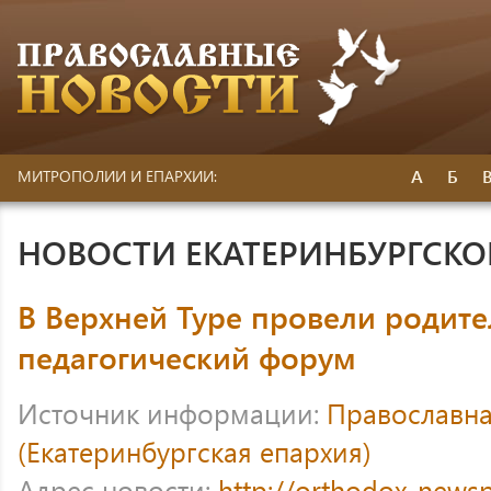
А
Б
МИТРОПОЛИИ И ЕПАРХИИ:
НОВОСТИ ЕКАТЕРИНБУРГСК
В Верхней Туре провели родите
педагогический форум
Источник информации:
Православна
(Екатеринбургская епархия)
Адрес новости:
http://orthodox-newsp