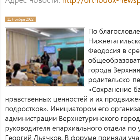
11 Ноября 2022
По благословл
Нижнетагильско
Феодосия в ср
общеобразоват
города Верхня
родительско-п
«Сохранение б
нравственных ценностей и их продвижен
подростков». Инициатором его организ
администрации Верхнетуринского городс
руководителя епархиального отдела по
Георгий Дьячков. В форуме приняли учас