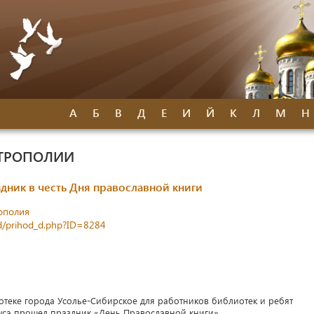
А
Б
В
Д
Е
И
Й
К
Л
М
Н
ИТРОПОЛИИ
дник в честь Дня православной книги
ополия
od/prihod_d.php?ID=8284
отеке города Усолье-Сибирское для работников библиотек и ребят
пуса прошел праздник «День Православной книги».