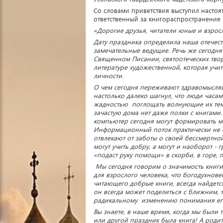
Со словами приветствия выступил настоя
ответственный за книгораспространение
«Дорогие друзья, читатели юные и взрос
Дату праздника определила наша отечест
замечательные ведущие. Речь же сегодня
Священном Писании, святоотеческих твор
литературе художественной, которая учит
личности.
О чем сегодня переживают здравомыслящ
настолько далеко шагнул, что люди часа
жадностью поглощать волнующие их темы 
зачастую дома нет даже полки с книгами
компьютер сегодня могут формировать ми
Информационный поток практически не 
отвлекают от заботы о своей бессмертной 
могут учить добру, а могут и наоборот - 
«подаст руку помощи» в скорби, в горе, 
Мы сегодня говорим о значимость книги 
для взрослого человека, что богодухнов
читающего добрые книги, всегда найдетс
он всегда может поделиться с ближним, 
радикальному изменению понимания ег
Вы знаете, в наше время, когда мы были
или другой праздник была книга! А роди