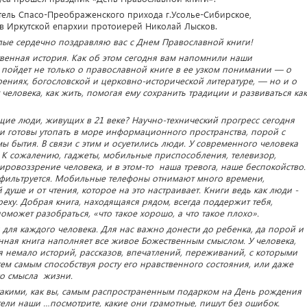
тель Спасо-Преображенского прихода г.Усолье-Сибирское,
 в Иркутской епархии протоиерей Николай Лысков.
лые сердечно поздравляю вас с Днем Православной книги!
венная история. Как об этом сегодня вам напомнили наши
 пойдет не только о православной книге в ее узком понимании — о
ениях, богословской и церковно-исторической литературе, — но и о
 человека, как жить, помогая ему сохранить традиции и развиваться как
ие люди, живущих в 21 веке? Научно-технический прогресс сегодня
ми готовы утопать в море информационного пространства, порой с
бытия. В связи с этим и осуетились люди. У современного человека
. К сожалению, гаджеты, мобильные приспособления, телевизор,
ровоззрение человека, и в этом-то наша тревога, наше беспокойство.
фильтруется. Мобильные телефоны отнимают много времени,
душе и от чтения, которое на это настраивает. Книги ведь как люди -
греху. Добрая книга, находящаяся рядом, всегда поддержит тебя,
поможет разобраться, «что такое хорошо, а что такое плохо».
для каждого человека. Для нас важно донести до ребенка, да порой и
енная книга наполняет все живое Божественным смыслом. У человека,
я немало историй, рассказов, впечатлений, переживаний, с которыми
тем самым способствуя росту его нравственного состояния, или даже
о смысла жизни.
 такими, как вы, самым распространенным подарком на День рождения
тели наши …посмотрите, какие они грамотные, пишут без ошибок.