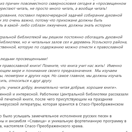
а из причин повсеместного сквернословия сегодня в «просвещенном
рестают читать, не просто много читать, а вообще читать!
ирования, поставил первоочередной задачей собирание духовной
и это очень важно, потому что прихожане должны быть
ь в какой- либо соблазн лжеучения, должны знать историю
нтральной библиотекой мы решили постоянно обогащать духовной
иблиотеки, но и читальных залов сел и деревень Усольского района,
ественной, которую по содержанию можно отнести к православной
и людьми просвещенными!
 православной книги! Помните, что книга учит нас жить! Именно
жающем мире и понимание своего предназначения. Мы изучаем
, геометрии и других наук. Но самое главное, мы должны изучать
ть, относиться к друг другу.
уть: учимся добру, внимательно читая добрые, хорошие книги».
енной и интересной. Работники Центральной библиотеки рассказали
й печатной книги, после чего присутствующим на празднике
нерусской литературы, которая хранится в Спасо-Преображенском
о было услышать замечательное исполнение русских песен в
ы и ансамбля «Славица» и уникальную фортепианную программу в
, настоятеля Спасо-Преображенского храма.