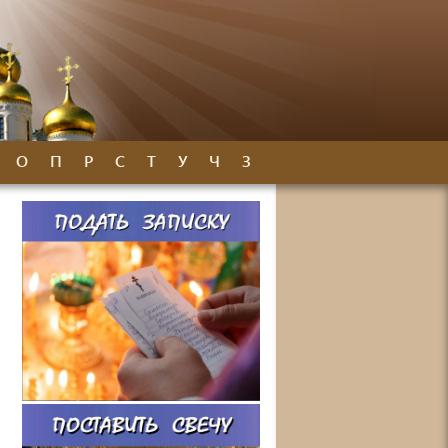
О
П
Р
С
Т
У
Ч
З