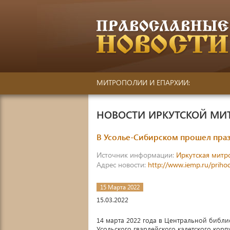
МИТРОПОЛИИ И ЕПАРХИИ:
НОВОСТИ ИРКУТСКОЙ М
В Усолье-Сибирском прошел праз
Источник информации:
Иркутская митр
Адрес новости:
http://www.iemp.ru/prih
15 Марта 2022
15.03.2022
14 марта 2022 года в Центральной библи
Усольского гвардейского кадетского кор