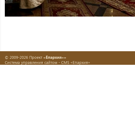
© 2009-2026 Проект
«Епархия»»
Система управления сайтом -
CMS «Епархия»