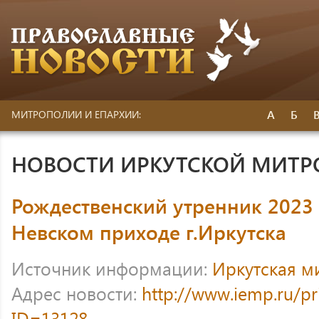
А
Б
МИТРОПОЛИИ И ЕПАРХИИ:
НОВОСТИ ИРКУТСКОЙ МИТ
Рождественский утренник 2023
Невском приходе г.Иркутска
Источник информации:
Иркутская м
Адрес новости:
http://www.iemp.ru/p
ID=13128