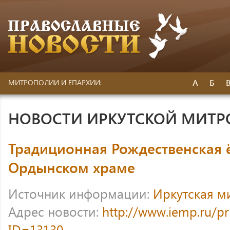
А
Б
МИТРОПОЛИИ И ЕПАРХИИ:
НОВОСТИ ИРКУТСКОЙ МИТ
Традиционная Рождественская ё
Ордынском храме
Источник информации:
Иркутская м
Адрес новости:
http://www.iemp.ru/p
ID=13130