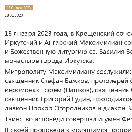
18 Января 2023
18.01.2023
18 января 2023 года, в Крещенский соче
Иркутский и Ангарский Максимилиан с
и Божественную литургию св. Василия В
монастыре города Иркутска.
Митрополиту Максимилиану сослужили: 
священник Стефан Бажков, протоиерей С
иеромонах Ефрем (Пашков), священник 
священник Григорий Гудин, протодиако
диакон Прохор Огородников и диакон В
Таинство исповеди совершал игумен Фео
В своей проповеди к молящимся протои