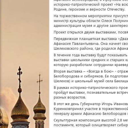
историко-патриотический проект «На всю
Родине, героизме и верности Отечеству.
На торжественном мероприятии присутст
министр культуры области Олеся Полунин
администрация музея и другие заинтере
Проект открылся двумя выставками, пос
Передвижная планшетная выставка «Дваж
Афанасия Павлантьевича. Она начнет сво
Шелеховского района, где родился Афан
В течение года выставку будут показыва
выставки школьники средних и старших кл
которую разработали сотрудники краевед
Вторая выставка – «Всегда в бою» - отр
Белобородова и сибиряков. Ее подготовил
Шелехов) и школьный музей села Баклаш
В рамках историко-патриотического прое
пройдут выставки, познавательные встреч
разных возрастов.
В этот же день Губернатор Игорь Ивано
Куренковпринял участие в торжественно
генералу армии Афанасию Белобородов н
Скульптурная композиция высотой 2,8 ме
постаменте, который олицетворяет сибир