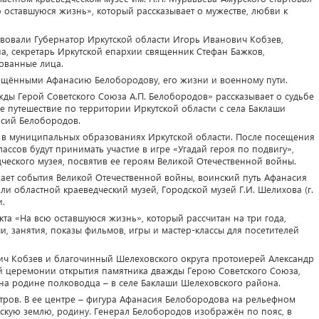
 оставшуюся жизнь», который рассказывает о мужестве, любви к
вовали Губернатор Иркутской области Игорь Иванович Кобзев,
а, секретарь Иркутской епархии священник Стефан Бажков,
сованные лица.
вящёнными Афанасию Белобородову, его жизни и военному пути.
ды Герой Советского Союза А.П. Белобородов» рассказывает о судьбе
е путешествие по территории Иркутской области с села Баклаши
асий Белобородов.
ть в муниципальных образованиях Иркутской области. После посещения
ассов будут принимать участие в игре «Угадай героя по подвигу»,
ческого музея, посвятив ее героям Великой Отечественной войны.
ажает события Великой Отечественной войны, воинский путь Афанасия
и областной краеведческий музей, Городской музей Г.И. Шелихова (г.
и.
кта «На всю оставшуюся жизнь», который рассчитан на три года,
и, занятия, показы фильмов, игры и мастер-классы для посетителей
вич Кобзев и благочинный Шелеховского округа протоиерей Александр
й церемонии открытия памятника дважды Герою Советского Союза,
а родине полководца – в селе Баклаши Шелеховского района.
тров. В ее центре – фигура Афанасия Белобородова на рельефном
скую землю, родину. Генерал Белобородов изображён по пояс, в