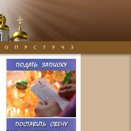
О
П
Р
С
Т
У
Ч
З