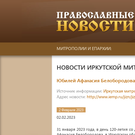
МИТРОПОЛИИ И ЕПАРХИИ:
НОВОСТИ ИРКУТСКОЙ М
Юбилей Афанасия Белобородова 
Источник информации:
Иркутская митр
Адрес новости:
http://www.iemp.ru/jizn/
2 Февраля 2023
02.02.2023
31 января 2023 года, в день 120-летия 
Афанасия Белобородова, в Иркутском обл