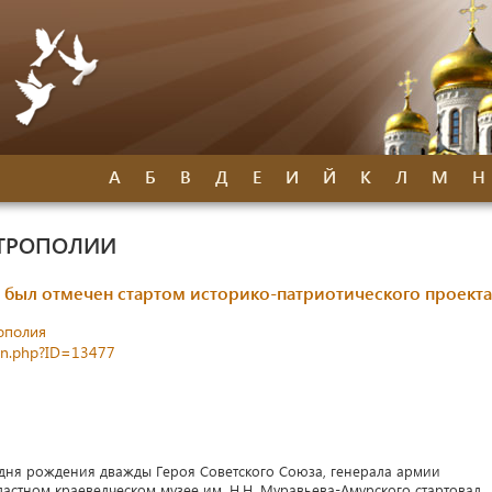
А
Б
В
Д
Е
И
Й
К
Л
М
Н
ИТРОПОЛИИ
был отмечен стартом историко-патриотического проекта
ополия
jizn.php?ID=13477
со дня рождения дважды Героя Советского Союза, генерала армии
астном краеведческом музее им. Н.Н. Муравьева-Амурского стартовал