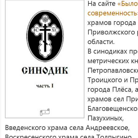
На сайте
«Было
современность
храмов города 
Приволжского 
области.
В синодиках пр
метрических кн
Петропавловско
Троицкого и П
города Плёса, 
храмов сел Пр
Благовещенско
Пазухиных,
Введенского храма села Андреевское,
Воскресенского храма села Толпыгино,