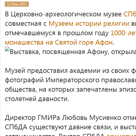
12 Мая 2017
В Церковно-археологическом музее
СП
совместная с
Музеем истории религии
в
отмечавшемуся в прошлом году
1000-ле
монашества на Святой горе Афон
.
Музей предоставил академии из своих ф
фотографий Императорского православн
общества, на которых запечатлены эпиз
столетней давности.
Директор ГМИРа Любовь Мусиенко отмет
СПбДА существуют давние связи, и выст
сотрудничества. Ректор СПбДА
архиепис