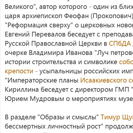
Великого", автор которого - один из б
царя архиепископ Феофан (Прокопович)
"Реформация сверху" о церковных ново
Евгений Перевалов беседует с преподав
Русской Православной Церкви в
СПбДА
очерке Владимира Иванова "Луч петрово
истории строительства и символике
соб
крепости
- усыпальницы российских имп
"Императорские планы
Исаакиевского 
Кириллина беседует с директором ГМП 
Юрием Мудровым о мероприятиях музе
В разделе "Образы и смыслы"
Тимур Щу
бессмертных личностный рост" продолж