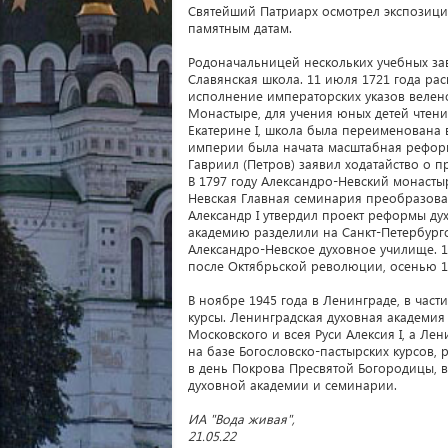
Святейший Патриарх осмотрел экспозици
памятным датам.
Родоначальницей нескольких учебных зав
Славянская школа. 11 июля 1721 года р
исполнение императорских указов велен
Монастыре, для учения юных детей чтени
Екатерине I, школа была переименована 
империи была начата масштабная реформ
Гавриил (Петров) заявил ходатайство о
В 1797 году Александро-Невский монаст
Невская Главная семинария преобразова
Александр I утвердил проект реформы ду
академию разделили на Санкт-Петербург
Александро-Невское духовное училище. 1
после Октябрьской революции, осенью 1
В ноябре 1945 года в Ленинграде, в час
курсы. Ленинградская духовная академия
Московского и всея Руси Алексия I, а Л
на базе Богословско-пастырских курсов, 
в день Покрова Пресвятой Богородицы, в
духовной академии и семинарии.
ИА "Вода живая",
21.05.22