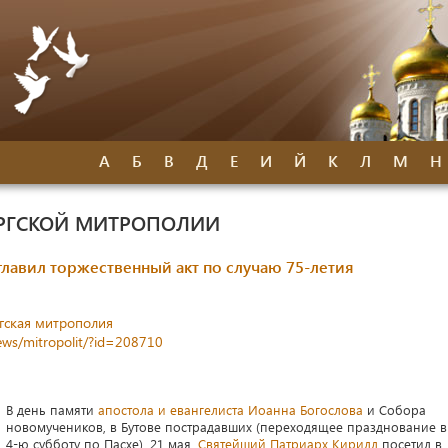
А
Б
В
Д
Е
И
Й
К
Л
М
Н
УРГСКОЙ МИТРОПОЛИИ
лавил торжественный акт по случаю 75-летия
гская митрополия
news/mitropolit/?id=208710
В день памяти
апостола и евангелиста Иоанна Богослова
и Собора
новомучеников, в Бутове пострадавших (переходящее празднование в
4-ю субботу по Пасхе), 21 мая,
Святейший Патриарх Кирилл
посетил в