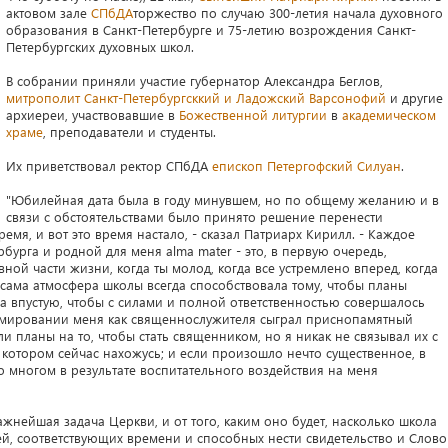
актовом зале
СПбДА
торжество по случаю 300-летия начала духовного
образования в Санкт-Петербурге и 75-летию возрождения Санкт-
Петербургских духовных школ.
В собрании приняли участие губернатор Александра Беглов,
митрополит Санкт-Петербургсккий и Ладожский Варсонофий
и другие
архиереи, участвовавшие в
Божественной литургии
в
академическом
храме
, преподаватели и студенты.
Их приветствовал ректор СПбДА
епископ Петергофский Силуан
.
"Юбилейная дата была в году минувшем, но по общему желанию и в
связи с обстоятельствами было принято решение перенести
мя, и вот это время настало, - сказал Патриарх Кирилл. - Каждое
бурга и родной для меня alma mater - это, в первую очередь,
ной части жизни, когда ты молод, когда все устремлено вперед, когда
, сама атмосфера школы всегда способствовала тому, чтобы планы
ла впустую, чтобы с силами и полной ответственностью совершалось
рмировании меня как священнослужителя сыграл приснопамятный
ли планы на то, чтобы стать священником, но я никак не связывал их с
котором сейчас нахожусь; и если произошло нечто существенное, в
о многом в результате воспитательного воздействия на меня
ажнейшая задача Церкви, и от того, каким оно будет, насколько школа
, соответствующих времени и способных нести свидетельство и Слово