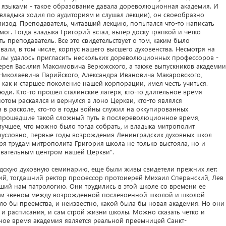
м языками - такое образование давала дореволюционная академия. И
 владыка ходил по аудиториям и слушал лекции), он своеобразно
пизод. Преподаватель, читавший лекцию, попытался что-то написать
смог. Тогда владыка Григорий встал, вытер доску тряпкой и четко
ть преподаватель. Все это свидетельствует о том, каким было
али, в том числе, корпус нашего высшего духовенства. Несмотря на
колы удалось пригласить нескольких дореволюционных профессоров -
ерея Василия Максимовича Верюжского, а также выпускников академии
Николаевича Парийского, Александра Ивановича Макаровского,
 как и старшее поколение нашей корпорации, имел честь учиться.
юди. Кто-то прошел сталинские лагеря, кто-то длительное время
отом раскаялся и вернулся в лоно Церкви, кто-то являлся
 в расколе, кто-то в годы войны служил на оккупированных
, прошедшие такой сложный путь в послереволюционное время,
о лучшее, что можно было тогда собрать, и владыка митрополит
зусловно, первые годы возрождения Ленинградских духовных школ
я трудам митрополита Григория школа не только выстояла, но и
зовательным центром нашей Церкви".
радскую духовную семинарию, еще были живы свидетели прежних лет:
ий, тогдашний ректор профессор протоиерей Михаил Сперанский, Лев
ший нам патрологию. Они трудились в этой школе со времени ее
им звеном между возрожденной послевоенной школой и школой
о бы преемства, и неизвестно, какой была бы новая академия. Но они
 и расписания, и сам строй жизни школы. Можно сказать четко и
ное время академия является реальной преемницей Санкт-