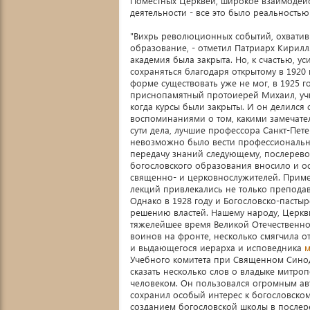
Поместных Церквей, широкое взаимодейст
деятельности - все это было реальностью
"Вихрь революционных событий, охватив
образование, - отметил Патриарх Кирилл.
академия была закрыта. Но, к счастью, 
сохраняться благодаря открытому в 1920 г
форме существовать уже не мог, в 1925 
приснопамятный протоиерей Михаил, учил
когда курсы были закрыты. И он делился 
воспоминаниями о том, какими замечател
сути дела, лучшие профессора Санкт-Пете
невозможно было вести профессиональну
передачу знаний следующему, послерево
богословского образования вносило и ос
священно- и церковнослужителей. Примеч
лекций привлекались не только преподав
Однако в 1928 году и Богословско-пасты
решению властей. Нашему народу, Церкв
тяжелейшее время Великой Отечественно
воинов на фронте, несколько смягчила о
и выдающегося иерарха и исповедника
м
Учебного комитета при Священном Синод
сказать несколько слов о владыке митроп
человеком. Он пользовался огромным ав
сохранил особый интерес к богословскому
созданием богословской школы в послер