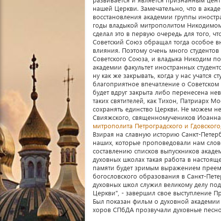
нашей Церкви. Замечательно, что в акад
восстановления академии группы иностра
годы владыкой митрополитом Никодимом.
сделал это в первую очередь для того, ч
Советский Союз обращал тогда особое вн
влияния. Поэтому очень много студентов
Советского Союза, и владыка Никодим пон
академии факультет иностранных студент
ну как же закрывать, когда у нас учатся
благоприятное впечатление о Советском С
будет вдруг закрыта либо перенесена не
таких святителей, как Тихон, Патриарх М
сохранять единство Церкви. Не можем н
Свияжского, священномучеников Иоанна 
митрополита Петроградского и Гдовского
Взирая на славную историю Санкт-Петер
наших, которые проповедовали нам слово
составлению списков выпускников академ
духовных школах такая работа в настоящ
памяти будет зримым выражением преемст
богословского образования в Санкт-Пете
духовных школ служил великому делу по
Церкви", - завершил свое выступление Пр
Был показан фильм о духовной академии
хоров СПбДА прозвучали духовные песн