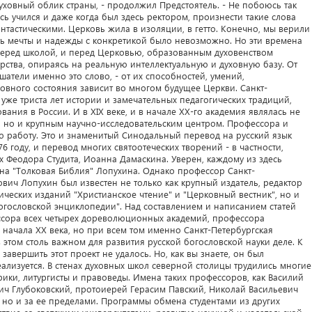
уховный облик страны, - продолжил Предстоятель. - Не побоюсь так
десь учился и даже когда был здесь ректором, произнести такие слова
тастическими. Церковь жила в изоляции, в гетто. Конечно, мы верили
зать мечты и надежды с конкретикой было невозможно. Но эти времена
 перед школой, и перед Церковью, образованным духовенством
ерства, опираясь на реальную интеллектуальную и духовную базу. От
ушатели именно это слово, - от их способностей, умений,
ховного состояния зависит во многом будущее Церкви. Санкт-
уже триста лет истории и замечательных педагогических традиций,
ания в России. И в XIX веке, и в начале XX-го академия являлась не
 но и крупным научно-исследовательским центром. Профессора и
ю работу. Это и знаменитый Синодальный перевод на русский язык
 году, и перевод многих святоотеческих творений - в частности,
х Феодора Студита, Иоанна Дамаскина. Уверен, каждому из здесь
на "Толковая Библия" Лопухина. Однако профессор Санкт-
вич Лопухин был известен не только как крупный издатель, редактор
ических изданий "Христианское чтение" и "Церковный вестник", но и
огословской энциклопедии". Над составлением и написанием статей
ссора всех четырех дореволюционных академий, профессора
 начала XX века, но при всем том именно Санкт-Петербургская
 этом столь важном для развития русской богословской науки деле. К
вершить этот проект не удалось. Но, как вы знаете, он был
еализуется. В стенах духовных школ северной столицы трудились многие
ки, литургисты и правоведы. Имена таких профессоров, как Василий
ич Глубоковский, протоиерей Герасим Павский, Николай Васильевич
, но и за ее пределами. Программы обмена студентами из других