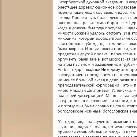
Петербургской духовной академии. В ака
блестящее дореволюционное образование
именно такие люди составляли ядро, и о
школы. Прошло чуть более десяти лет с 
настроенная решительно бороться с Церк
когда я должен был туда поступать. Одна
милости Божией удалось отстоять. И в эт
Никодима, который вообще проявлял особ
способностью убеждать, в том числе влас
была закрыта. И когда власти поняли, чт
предложен другой проект - перенесения 
Аргументы были такие: вот московская се
на этом пыльном и задымленном трубами
Но благодаря владыке Никодиму этот про
сосредоточено прежде всего на преподава
не менее большой вклад в дело развития
преподавательской корпорации - это и 
мною Николай Дмитриевич Успенский, и 
над своей диссертацией. Меня всегда гл
аккуратность в изложении - и устном, и
и потому они были словно из стали отлит
богословские истины и богословские зна
"Сегодня, глядя на студентов академии, 
служение, радуюсь очень, по-человеческ
принесли столь обильные плоды. В насто
развивается и является признанным цент