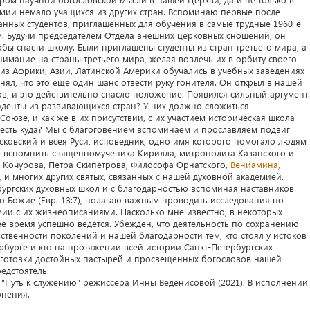
емии немало учащихся из других стран. Вспоминаю первые после
нных студентов, приглашенных для обучения в самые трудные 1960-е
 Будучи председателем Отдела внешних церковных сношений, он
тобы спасти школу. Были приглашены студенты из стран третьего мира, а
имание на страны третьего мира, желая вовлечь их в орбиту своего
 из Африки, Азии, Латинской Америки обучались в учебных заведениях
ял, что это еще один шанс отвести руку гонителя. Он открыл в нашей
ов, и это действительно спасло положение. Появился сильный аргумент:
 студенты из развивающихся стран? У них должно сложиться
оюзе, и как же в их присутствии, с их участием историческая школа
весть куда? Мы с благоговением вспоминаем и прославляем подвиг
осковский и всея Руси, исповедник, одно имя которого помогало людям
е вспомнить священномученика Кирилла, митрополита Казанского и
Кочурова, Петра Скипетрова, Философа Орнатского,
Вениамина,
,
и многих других святых, связанных с нашей духовной академией.
бургских духовных школ и с благодарностью вспоминая наставников
 Божие (Евр. 13:7), полагаю важным проводить исследования по
ии с их жизнеописаниями. Насколько мне известно, в некоторых
ее время успешно ведется. Убежден, что деятельность по сохранению
венности поколений и нашей благодарности тем, кто стоял у истоков
рбурге и кто на протяжении всей истории Санкт-Петербургских
дготовки достойных пастырей и просвещенных богословов нашей
едстоятель.
 "Путь к служению" режиссера Инны Веденисовой (2021). В исполнении
опения.