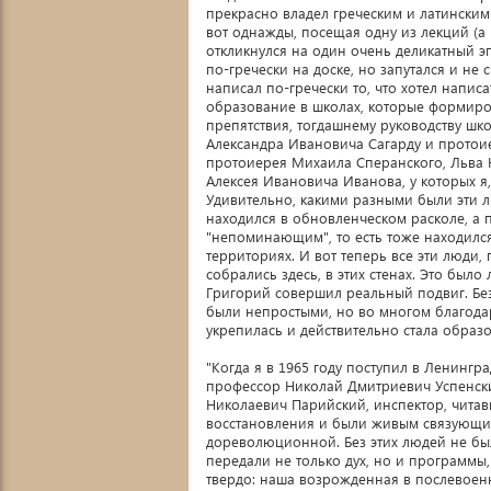
прекрасно владел греческим и латински
вот однажды, посещая одну из лекций (а
откликнулся на один очень деликатный э
по-гречески на доске, но запутался и не 
написал по-гречески то, что хотел написа
образование в школах, которые формиров
препятствия, тогдашнему руководству ш
Александра Ивановича Сагарду и протои
протоиерея Михаила Сперанского, Льва 
Алексея Ивановича Иванова, у которых я,
Удивительно, какими разными были эти л
находился в обновленческом расколе, а п
"непоминающим", то есть тоже находился
территориях. И вот теперь все эти люди
собрались здесь, в этих стенах. Это был
Григорий совершил реальный подвиг. Бе
были непростыми, но во многом благодар
укрепилась и действительно стала обра
"Когда я в 1965 году поступил в Ленинг
профессор Николай Дмитриевич Успенск
Николаевич Парийский, инспектор, читав
восстановления и были живым связующ
дореволюционной. Без этих людей не был
передали не только дух, но и программы,
твердо: наша возрожденная в послевоен