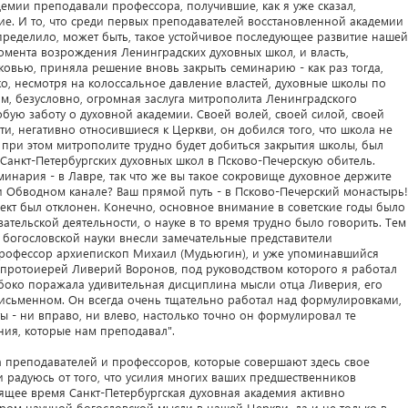
демии преподавали профессора, получившие, как я уже сказал,
. И то, что среди первых преподавателей восстановленной академии
пределило, может быть, такое устойчивое последующее развитие нашей
момента возрождения Ленинградских духовных школ, и власть,
овью, приняла решение вновь закрыть семинарию - как раз тогда,
ко, несмотря на колоссальное давление властей, духовные школы по
ом, безусловно, огромная заслуга митрополита Ленинградского
ую заботу о духовной академии. Своей волей, своей силой, своей
ти, негативно относившиеся к Церкви, он добился того, что школа не
о при этом митрополите трудно будет добиться закрытия школы, был
Санкт-Петербургских духовных школ в Псково-Печерскую обитель.
минария - в Лавре, так что же вы такое сокровище духовное держите
 Обводном канале? Ваш прямой путь - в Псково-Печерский монастырь!
ект был отклонен. Конечно, основное внимание в советские годы было
тельской деятельности, о науке в то время трудно было говорить. Тем
 богословской науки внесли замечательные представители
профессор архиепископ Михаил (Мудьюгин), и уже упоминавшийся
протоиерей Ливерий Воронов, под руководством которого я работал
убоко поражала удивительная дисциплина мысли отца Ливерия, его
 письменном. Он всегда очень тщательно работал над формулировками,
ы - ни вправо, ни влево, настолько точно он формулировал те
ния, которые нам преподавал".
на преподавателей и профессоров, которые совершают здесь свое
и радуюсь от того, что усилия многих ваших предшественников
ящее время Санкт-Петербургская духовная академия активно
ром научной богословской мысли в нашей Церкви, да и не только в