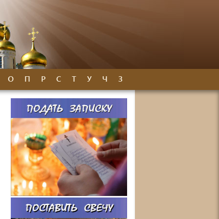
О
П
Р
С
Т
У
Ч
З