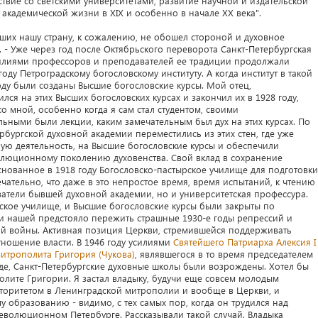
вие со светскими университетами, развитие научной и издательской
 академической жизни в ΧΙΧ и особенно в начале XX века".
ших нашу страну, к сожалению, не обошел стороной и духовное
 - Уже через год после Октябрьского переворота Санкт-Петербургская
усилиями профессоров и преподавателей ее традиции продолжали
оду Петроградскому богословскому институту. А когда институт в такой
году были созданы Высшие богословские курсы. Мой отец,
ся на этих Высших богословских курсах и закончил их в 1928 году,
со мной, особенно когда я сам стал студентом, своими
ьными были лекции, каким замечательным был дух на этих курсах. По
рбургской духовной академии переместились из этих стен, где уже
ю деятельность, на Высшие богословские курсы и обеспечили
люционному поколению духовенства. Свой вклад в сохранение
нованное в 1918 году Богословско-пастырское училище для подготовки
ательно, что даже в это непростое время, время испытаний, к чтению
атели бывшей духовной академии, но и университетская профессура.
рское училище, и Высшие богословские курсы были закрыты по
и нашей предстояло пережить страшные 1930-е годы репрессий и
й войны. Активная позиция Церкви, стремившейся поддерживать
тношение власти. В 1946 году усилиями
Святейшего Патриарха Алексия I
итрополита Григория (Чукова)
, являвшегося в то время председателем
е, Санкт-Петербургские духовные школы были возрождены. Хотел бы
олите Григории. Я застал владыку, будучи еще совсем молодым
торитетом в Ленинградской митрополии и вообще в Церкви, и
 образованию - видимо, с тех самых пор, когда он трудился над
еволюционном Петербурге. Рассказывали такой случай. Владыка