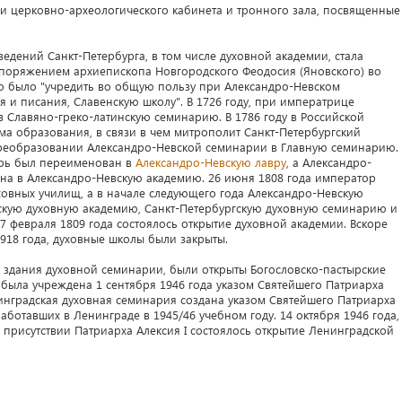
и церковно-археологического кабинета и тронного зала, посвященные
едений Санкт-Петербурга, в том числе духовной академии, стала
аспоряжением архиепископа Новгородского Феодосия (Яновского) во
о было "учредить во общую пользу при Александро-Невском
я и писания, Славенскую школу". В 1726 году, при императрице
в Славяно-греко-латинскую семинарию. В 1786 году в Российской
а образования, в связи в чем митрополит Санкт-Петербургский
 преобразовании Александро-Невской семинарии в Главную семинарию.
ырь был переименован в
Александро-Невскую лавру
, а Александро-
на в Александро-Невскую академию. 26 июня 1808 года император
ховных училищ, а в начале следующего года Александро-Невскую
скую духовную академию, Санкт-Петербургскую духовную семинарию и
7 февраля 1809 года состоялось открытие духовной академии. Вскоре
918 года, духовные школы были закрыты.
ти здания духовной семинарии, были открыты Богословско-пастырские
 была учреждена 1 сентября 1946 года указом Святейшего Патриарха
енинградская духовная семинария создана указом Святейшего Патриарха
работавших в Ленинграде в 1945/46 учебном году. 14 октября 1946 года,
 присутствии Патриарха Алексия I состоялось открытие Ленинградской