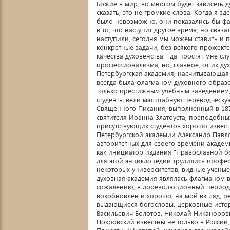
Божие в мир, во многом будет зависеть д
сказать, это не громкие слова. Когда я з
было невозможно, они показались бы фан
в то, что наступит другое время, но свя
наступили, сегодня мы можем ставить и
конкретные задачи, без всякого прожект
качества духовенства - да простят мне сл
профессионализма, но, главное, от их ду
Петербургская академия, насчитывающая 
всегда была флагманом духовного образов
только престижным учебным заведением,
студенты вели масштабную переводческу
Священного Писания, выполненный в 1876
святителя Иоанна Златоуста, преподобны
присутствующих студентов хорошо извест
Петербургской академии Александр Павло
авторитетных для своего времени академ
как инициатор издания "Православной б
для этой энциклопедии трудились профе
некоторых университетов, видные ученые
духовная академия являлась флагманом в
сожалению, в дореволюционный период за
возобновлен и хорошо, на мой взгляд, р
выдающиеся богословы, церковные истори
Васильевич Болотов, Николай Никаноров
Покровский известны не только в России