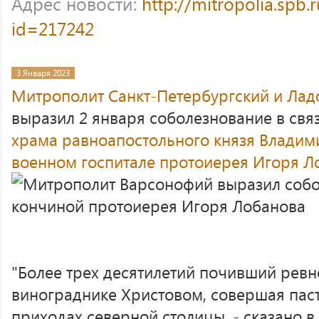
Адрес новости:
http://mitropolia.spb.
id=217242
3 Января 2023
Митрополит Санкт-Петербургский и Ла
выразил 2 января соболезнование в свя
храма равноапостольного князя Влади
военном госпитале
протоиерея Игоря Л
"Более трех десятилетий почивший ревн
винограднике Христовом, совершая пас
приходах северной столицы, - сказано 