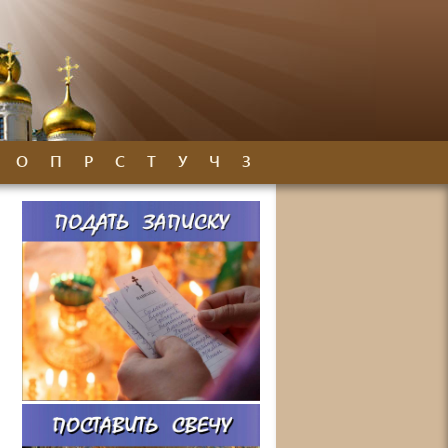
О
П
Р
С
Т
У
Ч
З