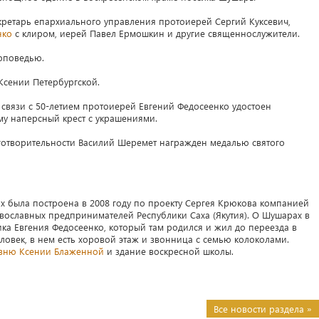
кретарь епархиального управления протоиерей Сергий Куксевич,
нко
с клиром, иерей Павел Ермошкин и другие священнослужители.
оповедью.
сении Петербургской.
 связи с 50-летием протоиерей Евгений Федосеенко удостоен
му наперсный крест с украшениями.
аготворительности Василий Шеремет награждeн медалью святого
х была построена в 2008 году по проекту Сергея Крюкова компанией
вославных предпринимателей Республики Саха (Якутия). О Шушарах в
ка Евгения Федосеенко, который там родился и жил до переезда в
ловек, в нем есть хоровой этаж и звонница с семью колоколами.
вню Ксении Блаженной
и здание воскресной школы.
Все новости раздела »