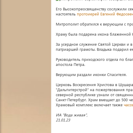
Его Высокопреосвященству сослужили се
настоятель
протоиерей Евгений Федосее
Митрополит обратился к верующим с пр
Храму была подарена икона блаженной К
За усердное служение Святой Церкви и в
патриаршей грамоты. Владыка подарил е
Руководитель приходского отдела по бл
апостола Петра.
Верующим раздали иконки Спасителя.
Церковь Воскресения Христова в Шушара
"Дальпитерстрой" на пожертвования пра
северной республике узнали от священни
Санкт-Петербург. Храм вмещает до 500 че
Храмовый комплекс включает также
часо
ИА "Вода живая",
21.01.23