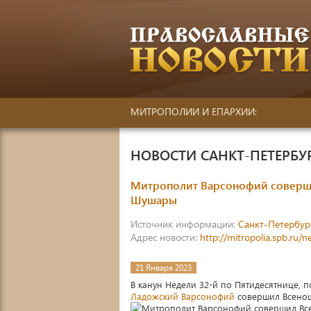
МИТРОПОЛИИ И ЕПАРХИИ:
НОВОСТИ САНКТ-ПЕТЕРБ
Митрополит Варсонофий соверши
Шушары
Источник информации:
Санкт-Петербур
Адрес новости:
http://mitropolia.spb.ru/
21 Января 2023
В канун Недели 32-й по Пятидесятнице, п
Ладожский Варсонофий
совершил Всено