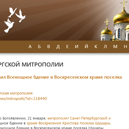
А
Б
В
Д
Е
И
Й
К
Л
М
Н
УРГСКОЙ МИТРОПОЛИИ
л Всенощное бдение в Воскресенском храме поселка
гская митрополия
news/mitropolit/?id=218440
о Богоявлении, 21 января,
митрополит Санкт-Петербургский и
щное бдение в
храме Воскресения Христова поселка Шушары
.