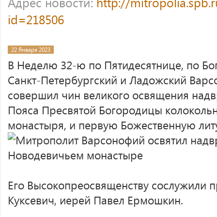
Адрес новости:
http://mitropolia.spb.
id=218506
22 Января 2023
В Неделю 32-ю по Пятидесятнице, по Бо
Санкт-Петербургский и Ладожский Варс
совершил чин великого освящения надвр
Пояса Пресвятой Богородицы колоколь
монастыря, и первую Божественную лит
Его Высокопреосвященству сослужили п
Куксевич, иерей Павел Ермошкин.