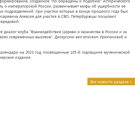
 формирование, созданное "по обращены и подобию" исторического
ть о императорской России, развенчивает мифы об ущербности ее
ых подразделений, при участии которых в конце прошлого года был
есаревича Алексия для участия в СВО. Петербуржцы посылают
ередовой.
е диалог-клуба "Взаимодействие Церкви и казачества в России и за
виях современных вызовов". Дискуссию вел епископ Урюпинский и
алендари на 2023 год, посвященные 105-й годовщине мученической
нерские издания.
Все новости раздела »