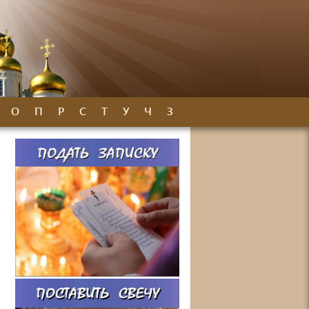
О
П
Р
С
Т
У
Ч
З