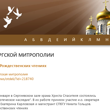
А
Б
В
Д
Е
И
Й
К
Л
М
Н
УРГСКОЙ МИТРОПОЛИИ
Рождественских чтениях
гская митрополия
news/otdeli/?id=218740
января в Сергиевском зале храма Христа Спасителя состоялись
теческое наследие". В их работе приняли участие и.о. секретаря
Екатерина Карловская и магистрант СПбГУ Никита Гольцов.