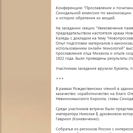
Конференцию "Прославление и почитание
Синодальной комиссии по канонизации.
и истории обретения их мощей.
На заседании секции "Увековечение пам
председательством настоятеля храма Но
Каледы с докладом на тему "Новопросла
Опыт подготовки материалов к канониза
использованием онлайн технологий" выст
прославления отца Михаила и опыте соз
1922 года. Были приведены результаты с
Участникам заседания вручили буклеты,
+++
В рамках Рождественских чтений в здан
казачество: соработничество на благо О
Невинномысского Кирилла, главы Синода
Среди участников встречи были представ
императора Николая II, духовником котор
Гавриил (Коневиченко).
Собратья из регионов России с интересо