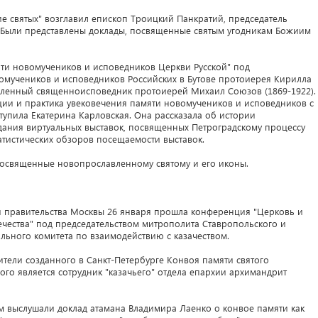
 святых" возглавил епископ Троицкий Панкратий, председатель
 Были представлены доклады, посвященные святым угодникам Божиим
яти новомучеников и исповедников Церкви Русской" под
вомучеников и исповедников Российских в Бутове протоиерея Кирилла
вленный священноисповедник протоиерей Михаил Союзов (1869-1922).
ции и практика увековечения памяти новомучеников и исповедников с
упила Екатерина Карловская. Она рассказала об истории
дания виртуальных выставок, посвященных Петроградскому процессу
татистических обзоров посещаемости выставок.
 посвященные новопрославленному святому и его иконы.
ии правительства Москвы 26 января прошла конференция "Церковь и
течества" под председательством митрополита Ставропольского и
льного комитета по взаимодействию с казачеством.
ители созданного в Санкт-Петербурге Конвоя памяти святого
ого является сотрудник "казачьего" отдела епархии архимандрит
м выслушали доклад атамана Владимира Лаенко о конвое памяти как