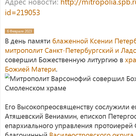
Адрес новости:
http://mitropolia.spb.
id=219053
6 Февраля 2023
В день памяти
блаженной Ксении Петер
митрополит Санкт-Петербургский и Ла
совершил Божественную литургию в
хр
Божией Матери
.
Его Высокопреосвященству сослужили е
Атяшевский Вениамин, епископ Петергоф
епархиального управления протоиерей 
благочинный
Василеостровского округа