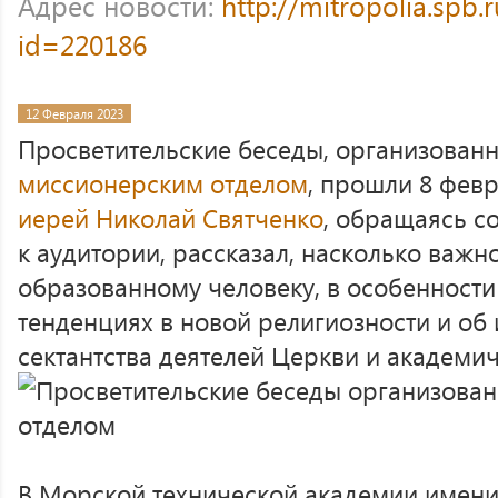
Адрес новости:
http://mitropolia.spb.
id=220186
12 Февраля 2023
Просветительские беседы, организован
миссионерским отделом
, прошли 8 февр
иерей Николай Святченко
, обращаясь с
к аудитории, рассказал, насколько важ
образованному человеку, в особенности 
тенденциях в новой религиозности и об
сектантства деятелей Церкви и академич
В Морской технической академии имен