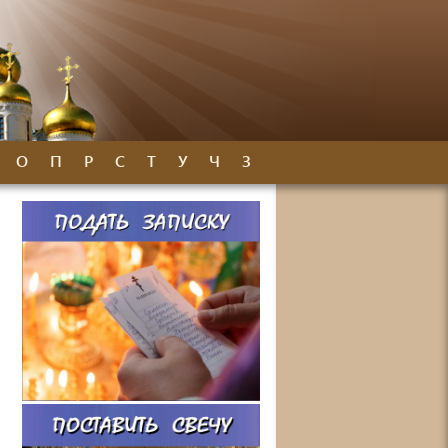
О
П
Р
С
Т
У
Ч
З