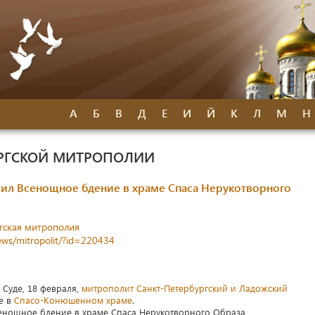
А
Б
В
Д
Е
И
Й
К
Л
М
Н
УРГСКОЙ МИТРОПОЛИИ
л Всенощное бдение в храме Спаса Нерукотворного
гская митрополия
news/mitropolit/?id=220434
 Суде, 18 февраля,
митрополит Санкт-Петербургский и Ладожский
е в
Спасо-Конюшенном храме
.