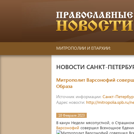
МИТРОПОЛИИ И ЕПАРХИИ:
НОВОСТИ САНКТ-ПЕТЕРБ
Митрополит Варсонофий соверши
Образа
Источник информации:
Санкт-Петербур
Адрес новости:
http://mitropolia.spb.ru/
18 Февраля 2023
В канун Недели мясопустной, о Страшном
Варсонофий
совершил Всенощное бдени