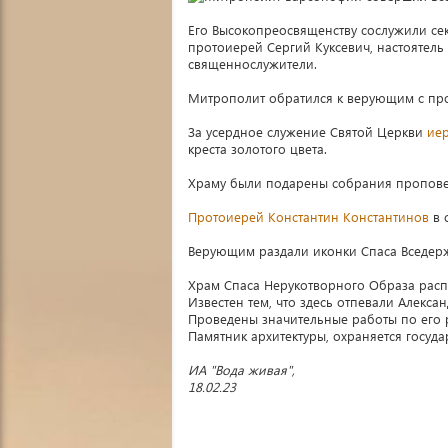
Его Высокопреосвященству сослужили се
протоиерей Сергий Куксевич, настоятель
священнослужители.
Митрополит обратился к верующим с пр
За усердное служение Святой Церкви
ие
креста золотого цвета.
Храму были подарены собрания пропове
Протоиерей Константин Константинов
в 
Верующим раздали иконки Спаса Вседерж
Храм Спаса Нерукотворного Образа расп
Известен тем, что здесь отпевали Алекса
Проведены значительные работы по его р
Памятник архитектуры, охраняется госуда
ИА "Вода живая",
18.02.23