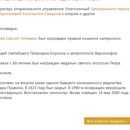
кретарь епархиального управления, благочинный
Центрального округа
протоиерей Константин Смирнов
с клиром и другие
оповедью.
рей Сергий Потемкин
был награжден правом ношения наперсного
дей Святейшего Патриарха Кирилла и митрополита Варсонофия.
связи с 60-летием был награжден медалью святого апостола Петра.
ителя.
оложен на втором этаже здания бывшего конюшенного ведомства.
ндра Пушкина. В 1923 году был закрыт. В 1990-м возвращен верующим.
еставрации. Восстановлен иконостас. Вновь освящен 14 мая 2000 года.
рством.
Все новости раздела »