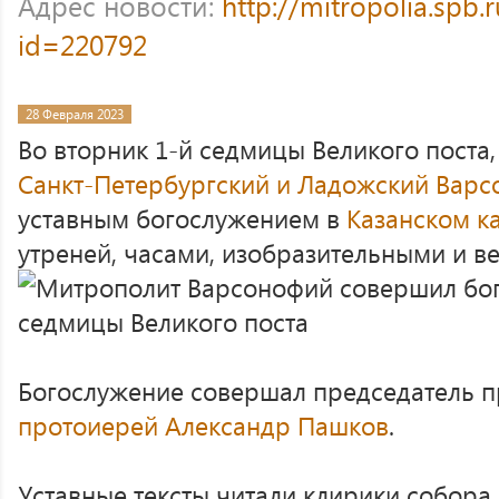
Адрес новости:
http://mitropolia.spb.
id=220792
28 Февраля 2023
Во вторник 1-й седмицы Великого поста,
Санкт-Петербургский и Ладожский Вар
уставным богослужением в
Казанском к
утреней, часами, изобразительными и в
Богослужение совершал председатель п
протоиерей Александр Пашков
.
Уставные тексты читали клирики собора,