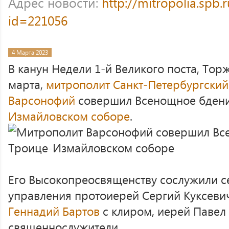
Адрес новости:
http://mitropolia.spb.
id=221056
4 Марта 2023
В канун Недели 1-й Великого поста, Тор
марта,
митрополит Санкт-Петербургский
Варсонофий
совершил Всенощное бден
Измайловском соборе
.
Его Высокопреосвященству сослужили с
управления протоиерей Сергий Куксевич
Геннадий Бартов
с клиром, иерей Павел
священнослужители.