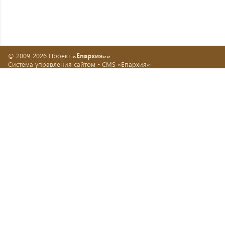
© 2009-2026 Проект
«Епархия»»
Система управления сайтом -
CMS «Епархия»