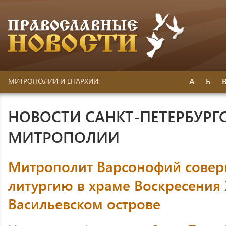
А
Б
МИТРОПОЛИИ И ЕПАРХИИ:
НОВОСТИ САНКТ-ПЕТЕРБУРГ
МИТРОПОЛИИ
Митрополит Варсонофий совер
литургию в храме Воскресения 
Васильевском острове