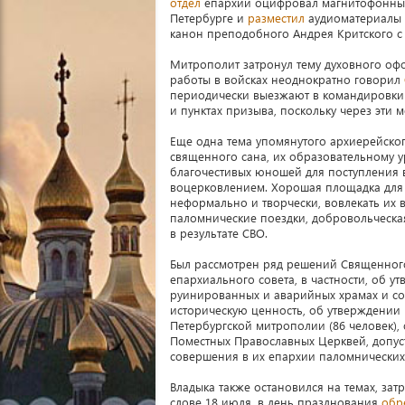
отдел
епархии оцифровал магнитофонные 
Петербурге и
разместил
аудиоматериалы 
канон преподобного Андрея Критского с
Митрополит затронул тему духовного офо
работы в войсках неоднократно говорил
периодически выезжают в командировки 
и пунктах призыва, поскольку через эти
Еще одна тема упомянутого архиерейско
священного сана, их образовательному у
благочестивых юношей для поступления 
воцерковлением. Хорошая площадка для 
неформально и творчески, вовлекать их
паломнические поездки, добровольческа
в результате СВО.
Был рассмотрен ряд решений Священного
епархиального совета, в частности, об 
руинированных и аварийных храмах и со
историческую ценность, об утверждении 
Петербургской митрополии (86 человек)
Поместных Православных Церквей, допус
совершения в их епархии паломнических
Владыка также остановился на темах, зат
слове 18 июля, в день празднования
обр