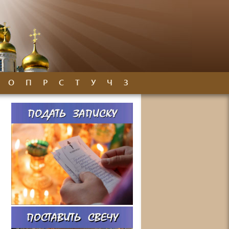
О
П
Р
С
Т
У
Ч
З