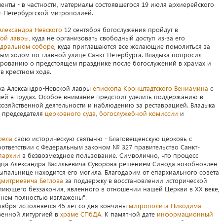
нты - в частности, материалы состоявшегося 19 июля архиерейского
т-Петербургской митрополией.
Александра Невского
12 сентября богослужения пройдут в
ой лавры,
куда не организовать свободный доступ из-за его
едральном соборе
, куда приглашаются все желающие помолиться за
ым ходом по главной улице Санкт-Петербурга. Владыка попросил
рованию о предстоящем празднике после богослужений в храмах и
в крестном ходе.
ка Александро-Невской лавры
епископа Кронштадтского Вениамина
с
ей в трудах. Особое внимание предстоит уделить поддержанию в
озяйственной деятельности и наблюдению за реставрацией. Владыка
и председателя
церковного суда
,
богослужебной комиссии
и
рела
свою историческую святыню - Благовещенскую церковь с
соответствии с Федеральным законом № 327 правительство Санкт-
пархии
в безвозмездное пользование. Символично, что процесс
дца Александра Васильевича Суворова решением Синода возобновлен
сыпальнице находится его могила. Благодарим от епархиального совета
Дмитриевича Беглова
за поддержку в восстановлении исторической
опиющего беззакония, явленного в отношении нашей Церкви в XX веке,
енем полностью изглажены".
тября исполняется 45 лет со дня кончины
митрополита Никодима
твенной литургией в
храме
СПбДА
. К памятной дате
информационный