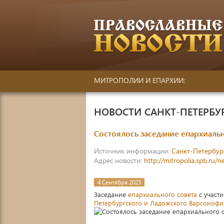
МИТРОПОЛИИ И ЕПАРХИИ:
НОВОСТИ САНКТ-ПЕТЕРБ
Состоялось заседание епархиальн
Источник информации:
Санкт-Петербур
Адрес новости:
http://mitropolia.spb.ru/
4 Сентября 2023
Заседание
епархиального совета
с участ
Петербургского и Ладожского Варсонофи