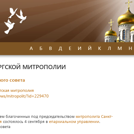
А
Б
В
Д
Е
И
Й
К
Л
М
Н
УРГСКОЙ МИТРОПОЛИИ
ого совета
гская митрополия
news/mitropolit/?id=229470
ием благочинных под председательством
митрополита Санкт-
я
состоялось 4 сентября в
епархиальном управлении
.