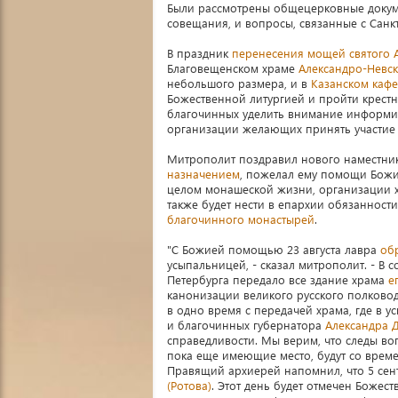
Были рассмотрены общецерковные докуме
совещания, и вопросы, связанные с Санк
В праздник
перенесения мощей святого 
Благовещенском храме
Александро-Невск
небольшого размера, и в
Казанском каф
Божественной литургией и пройти крестн
благочинных уделить внимание информи
организации желающих принять участие 
Митрополит поздравил нового наместни
назначением
, пожелал ему помощи Божи
целом монашеской жизни, организации х
также будет нести в епархии обязанност
благочинного монастырей
.
"С Божией помощью 23 августа лавра
об
усыпальницей, - сказал митрополит. - В 
Петербурга передало все здание храма
е
канонизации великого русского полково
в одно время с передачей храма, где в у
и благочинных губернатора
Александра 
справедливости. Мы верим, что следы в
пока еще имеющие место, будут со врем
Правящий архиерей напомнил, что 5 сен
(Ротова)
. Этот день будет отмечен Божес