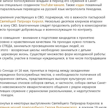
записи богослужений владыки в период его служения в Санкт-
на специально созданном
YouTube-канале
. Также
издан
покаянный
 параллельным переводом на русский язык митрополита Никодима.
рмления участвующих в СВО, подчеркнув, что о важности пастырской
Святейший Патриарх Кирилл
. Несколько десятков клириков епархии
в зону СВО. Благочинным следует продолжить работу в комиссариатах
 места проходят добровольцы и военнослужащие по контракту.
го совещания - внимание к подготовке кандидатов к принятию
ровню и нравственным качествам. На приходах нужно готовить
в СПбДА, заниматься просвещением молодых людей, их
этого - воскресные школы: необходимо заниматься с детьми
 в церковную жизнь. Существует множество форм молодежной работы:
я служба, участие в помощи нуждающимся, в том числе пострадавшим
 Синода от 16 мая, принятых в период между заседаниями
утверждении богослужебных текстов, о необходимости попечения об
хранении святынь, представляющих высокую культурную или
поименных списков соборов святых, и частности, собора святых Санкт-
, о невозможности евхаристического общения с рядом иерархов
тивших служение с украинскими раскольниками, и недопустимости
 поездок.
ронутых в некоторых выступлениях Святейшего Патриарха Кирилла: в
етения мощей преподобного Сергия Радонежского
, в докладе 19 июля