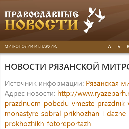
А
Б
МИТРОПОЛИИ И ЕПАРХИИ:
НОВОСТИ РЯЗАНСКОЙ МИТ
Источник информации:
Рязанская м
Адрес новости:
http://www.ryazeparh
prazdnuem-pobedu-vmeste-prazdnik-
monastyre-sobral-prikhozhan-i-dazhe-
prokhozhikh-fotoreportazh