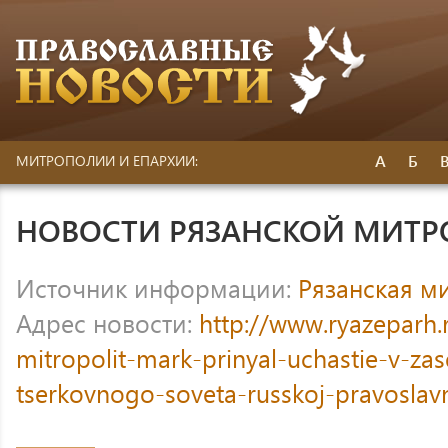
А
Б
МИТРОПОЛИИ И ЕПАРХИИ:
НОВОСТИ РЯЗАНСКОЙ МИТ
Источник информации:
Рязанская м
Адрес новости:
http://www.ryazeparh
mitropolit-mark-prinyal-uchastie-v-za
tserkovnogo-soveta-russkoj-pravoslavn