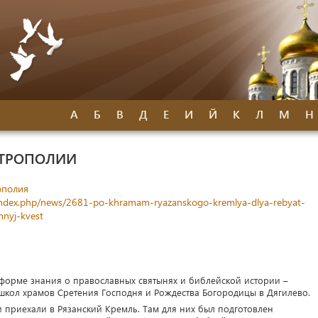
А
Б
В
Д
Е
И
Й
К
Л
М
Н
ИТРОПОЛИИ
ополия
/index.php/news/2681-po-khramam-ryazanskogo-kremlya-dlya-rebyat-
nyj-kvest
форме знания о православных святынях и библейской истории –
школ храмов Сретения Господня и Рождества Богородицы в Дягилево.
и приехали в Рязанский Кремль. Там для них был подготовлен