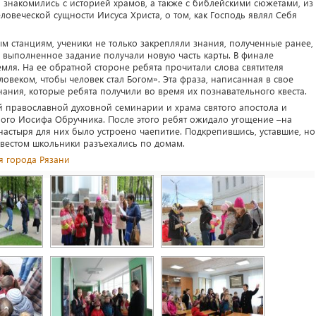
а знакомились с историей храмов, а также с библейскими сюжетами, из
ловеческой сущности Иисуса Христа, о том, как Господь являл Себя
 станциям, ученики не только закрепляли знания, полученные ранее,
 выполненное задание получали новую часть карты. В финале
мля. На ее обратной стороне ребята прочитали слова святителя
ловеком, чтобы человек стал Богом». Эта фраза, написанная в свое
нания, которые ребята получили во время их познавательного квеста.
 православной духовной семинарии и храма святого апостола и
ного Иосифа Обручника. После этого ребят ожидало угощение –на
астыря для них было устроено чаепитие. Подкрепившись, уставшие, но
вестом школьники разъехались по домам.
я города Рязани