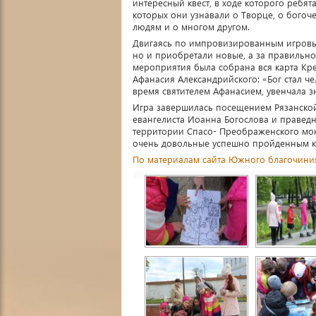
интересный квест, в ходе которого ребят
которых они узнавали о Творце, о богоче
людям и о многом другом.
Двигаясь по импровизированным игровым
но и приобретали новые, а за правильно
мероприятия была собрана вся карта Кре
Афанасия Александрийского: «Бог стал че
время святителем Афанасием, увенчала з
Игра завершилась посещением Рязанской
евангелиста Иоанна Богослова и правед
территории Спасо- Преображенского мон
очень довольные успешно пройденным к
По материалам сайта Южного благочини