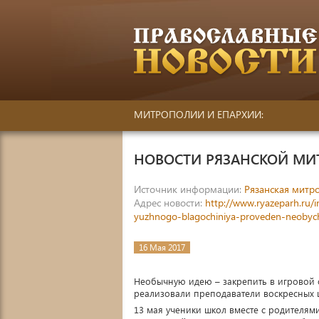
МИТРОПОЛИИ И ЕПАРХИИ:
НОВОСТИ РЯЗАНСКОЙ М
Источник информации:
Рязанская митр
Адрес новости:
http://www.ryazeparh.ru
yuzhnogo-blagochiniya-proveden-neobych
16 Мая 2017
Необычную идею – закрепить в игровой 
реализовали преподаватели воскресных 
13 мая ученики школ вместе с родителям