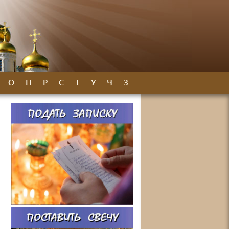
О
П
Р
С
Т
У
Ч
З