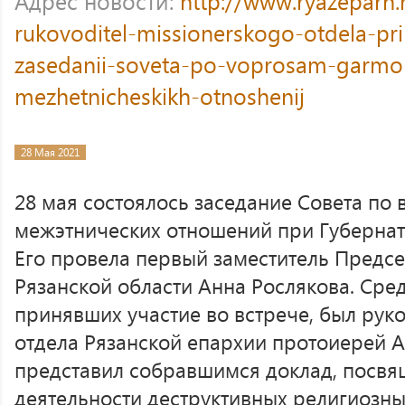
Адрес новости:
http://www.ryazeparh
rukovoditel-missionerskogo-otdela-pri
zasedanii-soveta-po-voprosam-garmoni
mezhetnicheskikh-otnoshenij
28 Мая 2021
28 мая состоялось заседание Совета по
межэтнических отношений при Губернат
Его провела первый заместитель Предсе
Рязанской области Анна Рослякова. Сред
принявших участие во встрече, был рук
отдела Рязанской епархии протоиерей 
представил собравшимся доклад, посв
деятельности деструктивных религиозны