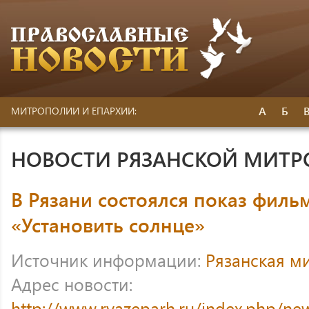
А
Б
МИТРОПОЛИИ И ЕПАРХИИ:
НОВОСТИ РЯЗАНСКОЙ МИТ
В Рязани состоялся показ фил
«Установить солнце»
Источник информации:
Рязанская м
Адрес новости:
http://www.ryazeparh.ru/index.php/ne