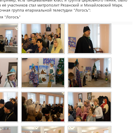
из её участников стал митрополит Рязанский и Михайловский Марк.
очная группа епархиальной телестудии "Логосъ":
ия "Логосъ"