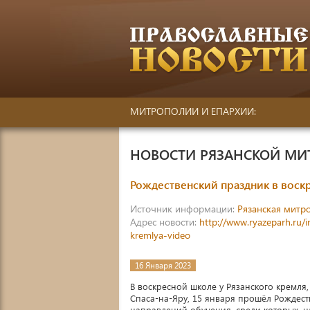
МИТРОПОЛИИ И ЕПАРХИИ:
НОВОСТИ РЯЗАНСКОЙ М
Рождественский праздник в воск
Источник информации:
Рязанская митр
Адрес новости:
http://www.ryazeparh.ru/
kremlya-video
16 Января 2023
В воскресной школе у Рязанского кремл
Спаса-на-Яру, 15 января прошёл Рождест
направлений обучения, среди которых, н