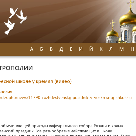
А
Б
В
Д
Е
И
Й
К
Л
М
Н
ИТРОПОЛИИ
ресной школе у кремля (видео)
ополия
index.php/news/11790-rozhdestvenskij-prazdnik-v-voskresnoj-shkole-u-
я, объединяющей приходы кафедрального собора Рязани и храма
венский праздник. Все разнообразие действующих в школе
апример, есть танцевальный класс и группа церковного пения, было