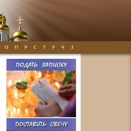
О
П
Р
С
Т
У
Ч
З