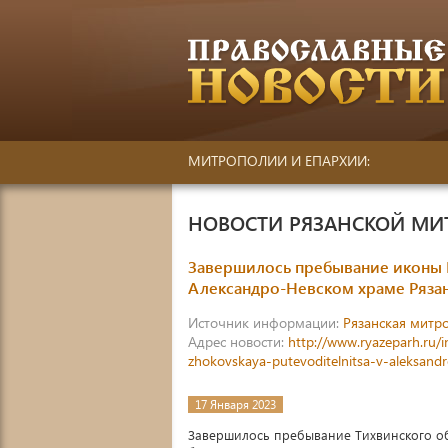
МИТРОПОЛИИ И ЕПАРХИИ:
НОВОСТИ РЯЗАНСКОЙ М
Завершилось пребывание иконы 
Александро-Невском храме Ряза
Источник информации:
Рязанская митр
Адрес новости:
http://www.ryazeparh.ru/
zhokovskaya-putevoditelnitsa-v-aleksan
17 Января 2023
Завершилось пребывание Тихвинского о