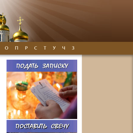
О
П
Р
С
Т
У
Ч
З