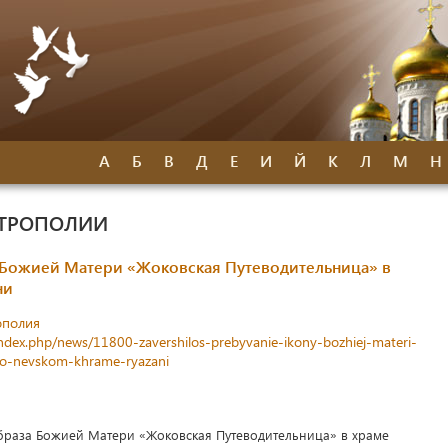
А
Б
В
Д
Е
И
Й
К
Л
М
Н
ИТРОПОЛИИ
Божией Матери «Жоковская Путеводительница» в
ни
ополия
index.php/news/11800-zavershilos-prebyvanie-ikony-bozhiej-materi-
dro-nevskom-khrame-ryazani
браза Божией Матери «Жоковская Путеводительница» в храме