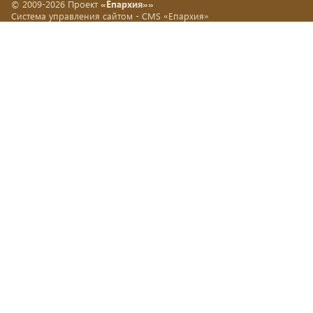
© 2009-2026 Проект
«Епархия»»
Система управления сайтом -
CMS «Епархия»