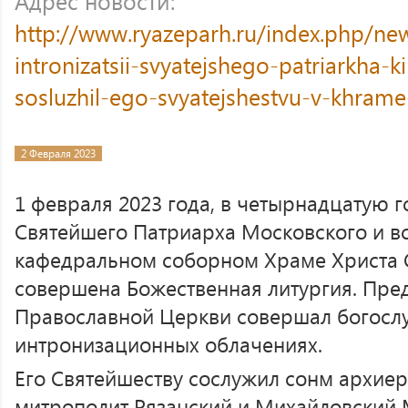
Адрес новости:
http://www.ryazeparh.ru/index.php/ne
intronizatsii-svyatejshego-patriarkha-ki
sosluzhil-ego-svyatejshestvu-v-khrame-
2 Февраля 2023
1 февраля 2023 года, в четырнадцатую
Святейшего Патриарха Московского и вс
кафедральном соборном Храме Христа 
совершена Божественная литургия. Пред
Православной Церкви совершал богосл
интронизационных облачениях.
Его Святейшеству сослужил сонм архиер
митрополит Рязанский и Михайловский 