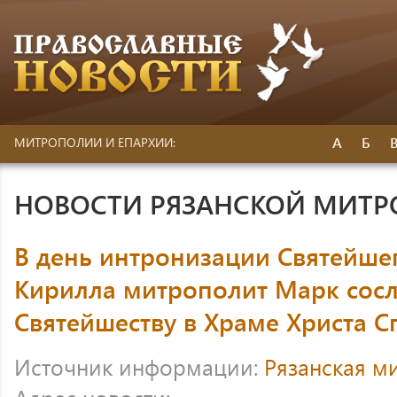
А
Б
МИТРОПОЛИИ И ЕПАРХИИ:
НОВОСТИ РЯЗАНСКОЙ МИТ
В день интронизации Святейше
Кирилла митрополит Марк сосл
Святейшеству в Храме Христа С
Источник информации:
Рязанская м