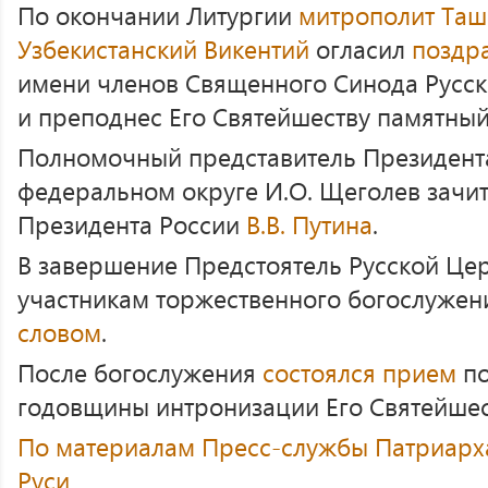
По окончании Литургии
митрополит Таш
Узбекистанский Викентий
огласил
поздр
имени членов Священного Синода Русс
и преподнес Его Святейшеству памятный
Полномочный представитель Президент
федеральном округе И.О. Щеголев зачи
Президента России
В.В. Путина
.
В завершение Предстоятель Русской Цер
участникам торжественного богослужен
словом
.
После богослужения
состоялся прием
по
годовщины интронизации Его Святейшес
По материалам Пресс-службы Патриарха
Руси