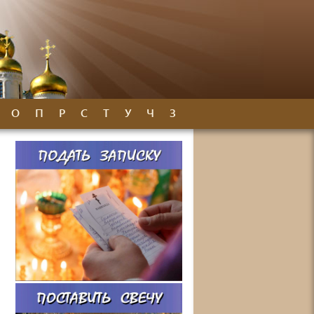
О
П
Р
С
Т
У
Ч
З