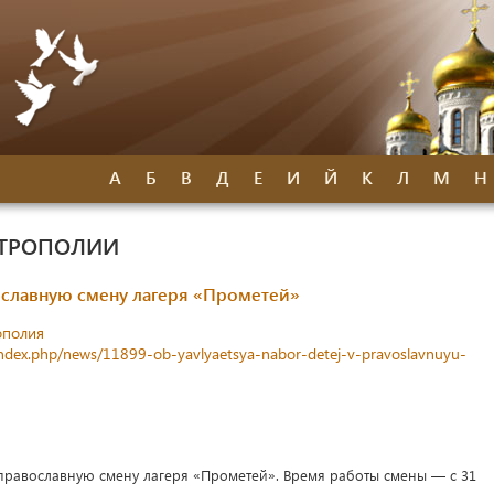
А
Б
В
Д
Е
И
Й
К
Л
М
Н
ИТРОПОЛИИ
ославную смену лагеря «Прометей»
ополия
index.php/news/11899-ob-yavlyaetsya-nabor-detej-v-pravoslavnuyu-
в православную смену лагеря «Прометей». Время работы смены — с 31