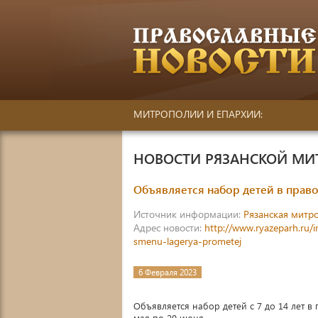
МИТРОПОЛИИ И ЕПАРХИИ:
НОВОСТИ РЯЗАНСКОЙ М
Объявляется набор детей в прав
Источник информации:
Рязанская митр
Адрес новости:
http://www.ryazeparh.ru/
smenu-lagerya-prometej
6 Февраля 2023
Объявляется набор детей с 7 до 14 лет 
мая по 20 июня.