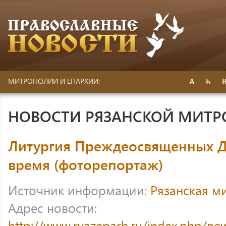
А
Б
МИТРОПОЛИИ И ЕПАРХИИ:
НОВОСТИ РЯЗАНСКОЙ МИТ
Литургия Преждеосвященных Д
время (фоторепортаж)
Источник информации:
Рязанская м
Адрес новости:
http://www.ryazeparh.ru/index.php/new