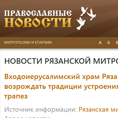
А
Б
МИТРОПОЛИИ И ЕПАРХИИ:
НОВОСТИ РЯЗАНСКОЙ МИТ
Входоиерусалимский храм Ряз
возрождать традиции устроен
трапез
Источник информации:
Рязанская м