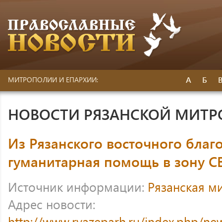
А
Б
МИТРОПОЛИИ И ЕПАРХИИ:
НОВОСТИ РЯЗАНСКОЙ МИТ
Из Рязанского восточного благ
гуманитарная помощь в зону С
Источник информации:
Рязанская м
Адрес новости:
http://www.ryazeparh.ru/index.php/ne