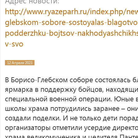
Адрес новости:
http://www.ryazeparh.ru/index.php/ne
glebskom-sobore-sostoyalas-blagotvor
podderzhku-bojtsov-nakhodyashchikh
v-svo
12 Апреля 2023
В Борисо-Глебском соборе состоялась б
ярмарка в поддержку бойцов, находящи
специальной военной операции. Юные 
школы храма потрудились заранее – они
создали поделки. И не только дети пора
организаторы отметили усердие директ
храма великомученика и целителя Пант