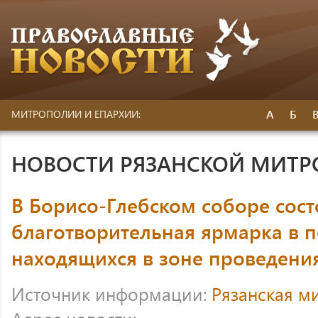
А
Б
МИТРОПОЛИИ И ЕПАРХИИ:
НОВОСТИ РЯЗАНСКОЙ МИТ
В Борисо-Глебском соборе сост
благотворительная ярмарка в 
находящихся в зоне проведени
Источник информации:
Рязанская м