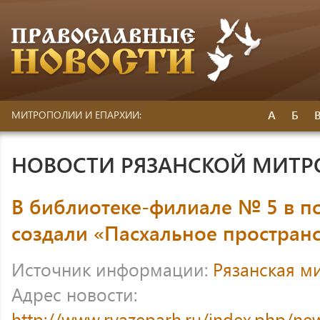
А
Б
МИТРОПОЛИИ И ЕПАРХИИ:
НОВОСТИ РЯЗАНСКОЙ МИТ
В библиотеке-филиале № 5 в п
создали «Пасхальное простран
Источник информации:
Рязанская м
Адрес новости:
http://www.ryazeparh.ru/index.php/new