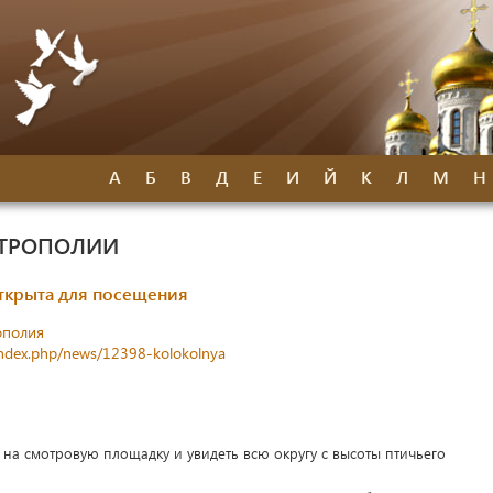
А
Б
В
Д
Е
И
Й
К
Л
М
Н
ИТРОПОЛИИ
ткрыта для посещения
ополия
index.php/news/12398-kolokolnya
я на смотровую площадку и увидеть всю округу с высоты птичьего