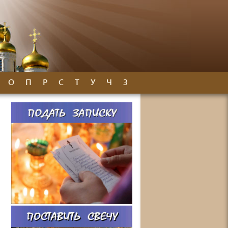
О
П
Р
С
Т
У
Ч
З