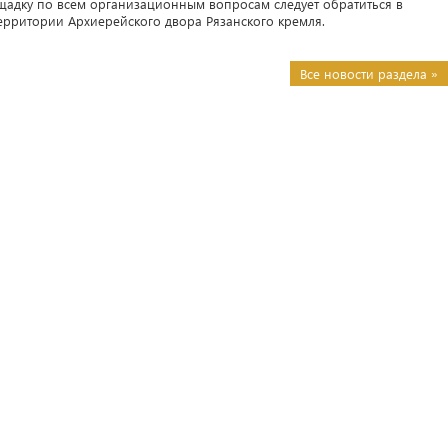
адку по всем организационным вопросам следует обратиться в
ерритории Архиерейского двора Рязанского кремля.
Все новости раздела »