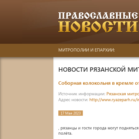
МИТРОПОЛИИ И ЕПАРХИИ:
НОВОСТИ РЯЗАНСКОЙ М
Соборная колокольня в кремле о
Источник информации:
Рязанская митр
Адрес новости:
http://www.ryazeparh.ru/
17 Мая 2023
, рязанцы и гости города могут поднятьс
полёта.