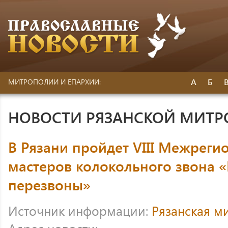
А
Б
МИТРОПОЛИИ И ЕПАРХИИ:
НОВОСТИ РЯЗАНСКОЙ МИТ
В Рязани пройдет VIII Межреги
мастеров колокольного звона «
перезвоны»
Источник информации:
Рязанская м