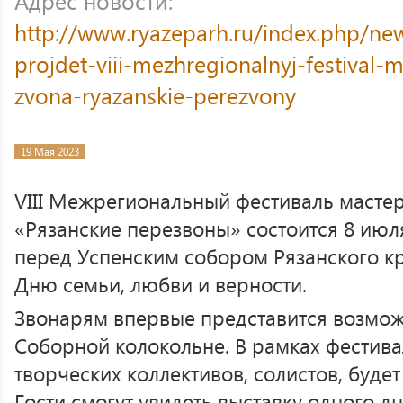
Адрес новости:
http://www.ryazeparh.ru/index.php/ne
projdet-viii-mezhregionalnyj-festival
zvona-ryazanskie-perezvony
19 Мая 2023
VIII Межрегиональный фестиваль мастер
«Рязанские перезвоны» состоится 8 июл
перед Успенским собором Рязанского к
Дню семьи, любви и верности.
Звонарям впервые представится возмож
Соборной колокольне. В рамках фестива
творческих коллективов, солистов, буде
Гости смогут увидеть выставку одного д