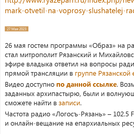
mark-otvetil-na-voprosy-slushatelej-r
27 Мая 2023
26 мая гостем программы «Образ» на р
стал митрополит Рязанский и Михайлов
эфире владыка ответил на вопросы ради
прямой трансляции в
группе Рязанской 
Видео доступно
по данной ссылке
. Воз
заданных архипастырю, были и волнующ
сможете найти в
записи
.
Частота радио «Логосъ-Рязань» – 102.5
и онлайн-вещание на епархиальных рес