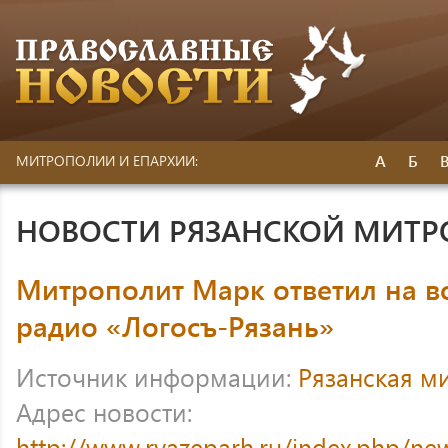
А
Б
МИТРОПОЛИИ И ЕПАРХИИ:
НОВОСТИ РЯЗАНСКОЙ МИТ
Митрополит Марк ответил на в
радио «Логосъ-Рязань»
Источник информации:
Рязанская м
Адрес новости:
http://www.ryazeparh.ru/index.php/ne