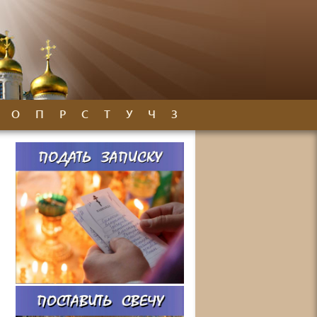
О
П
Р
С
Т
У
Ч
З