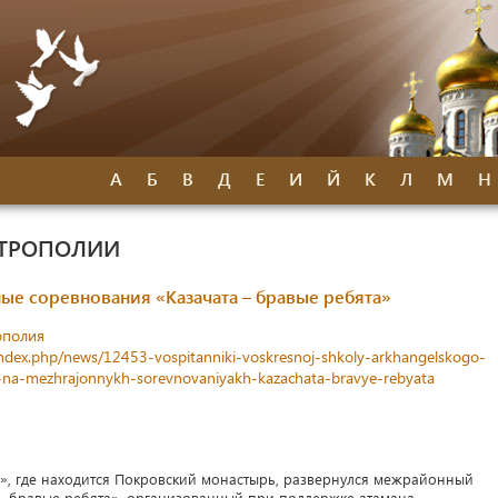
А
Б
В
Д
Е
И
Й
К
Л
М
Н
ИТРОПОЛИИ
е соревнования «Казачата – бравые ребята»
ополия
index.php/news/12453-vospitanniki-voskresnoj-shkoly-arkhangelskogo-
-na-mezhrajonnykh-sorevnovaniyakh-kazachata-bravye-rebyata
», где находится Покровский монастырь, развернулся межрайонный
– бравые ребята», организованный при поддержке атамана