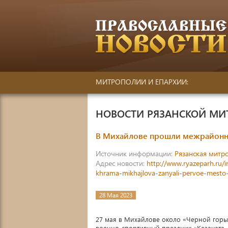
МИТРОПОЛИИ И ЕПАРХИИ:
НОВОСТИ РЯЗАНСКОЙ М
В Михайлове прошли межрайонны
Источник информации:
Рязанская митр
Адрес новости:
http://www.ryazeparh.ru/
khrama-mikhajlova-zanyali-pervoe-mesto
28 Мая 2023
27 мая в Михайлове около «Черной горы
военно-спортивный праздник «Казачата 