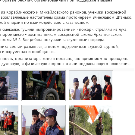
ы из Кораблинского и Михайловского районов, ученики воскресной
 возглавляемые настоятелем храма протоиереем Вячеславом Штанько,
кой епархии по взаимодействию с казачеством.
 и смекалке, тушили импровизированный «пожар», стреляли из лука.
второе место - воспитанникам воскресной школы Архангельского
й школы № 2. Все ребята получили заслуженные награды.
дника смогли размяться, а потом подкрепиться вкусной шурпой,
 инструментах и пообщаться.
нность, организаторы хотели показать, что время можно проводить
 и духовную, и физическую стороны жизни подрастающего поколения.