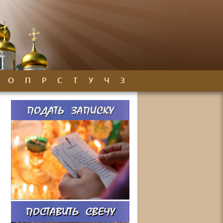
О
П
Р
С
Т
У
Ч
З