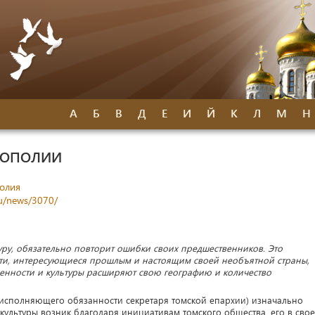
А
Б
В
Д
Е
И
Й
К
Л
М
Н
РОПОЛИИ
олия
ru/news/3070/
ру, обязательно повторит ошибки своих предшественников. Это
ти, интересующиеся прошлым и настоящим своей необъятной страны,
енности и культуры расширяют свою географию и количество
исполняющего обязанности секретаря томской епархии) изначально
культуры возник благодаря инициативам томского общества, его в свое