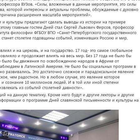
офессора ВУЗов. «Силы, вложенные в данные мероприятия, это силы
ва, которой интересны и актуальны проблемы, обсуждаемые с духовно
я причина расширения масштаба мероприятий».
и и культуры предлагают сделать выводы из истории на примере
этому главным гостем Дней стал Сергей Львович Фирсов, профессор
итута философии ФГБОУ ВПО «Санкт-Петербургского государственного
 станет столетие годовщины событий, изменивших Россию и мир,
влиял и на церковь, и на государство. 17 год- это самое глобальное
овлияло и продолжает влиять на весь мир. Без 17 года не было бы
Не было бы движения по освобождению народов в Африке от
 наблюдаем в Латинской Америке. Не было бы социальных программ в
ивно развивались. Это достаточно сложное и парадоксальное явление
ское, чем радостное. Но в любом случае, это явление которое
 и сознание 10 миллионов людей. И в той или иной степени
извлекать из событий столетней давности».
ий на данную тематику. Кроме него будут и другие лекторы и другие
информации о программе Дней славянской письменности и культуры на