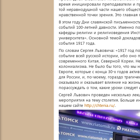
время инициировали преподаватели и пр
той неравнодушной части нашего общест
нравственной точки зрения. Это главна
В этом году Дни славянской письменност
событий 100-летней давности. Именно по
кафедры религии и религиоведения Инст
университета». Основной темой докладов
события 1917 года.
По словам Сергея Львовича: «1917 год по
событие всей русской истории, ибо оно п
современного Китая, Северной Кореи. 
колониализма. Не было бы того, что мы
Европе, которые с конца 30-х годов акт
для России, и, по-моему, гораздо трагиче
оказывало и оказывает влияние на жизнь
порассуждать о том, какие уроки следует 
Сергей Львович проведен несколько лекц
мероприятия на тему столетия. Больше 
нашем сайте
http://chtenia.ru/
.