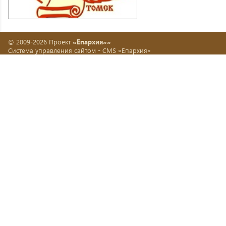
© 2009-2026 Проект
«Епархия»»
Система управления сайтом -
CMS «Епархия»