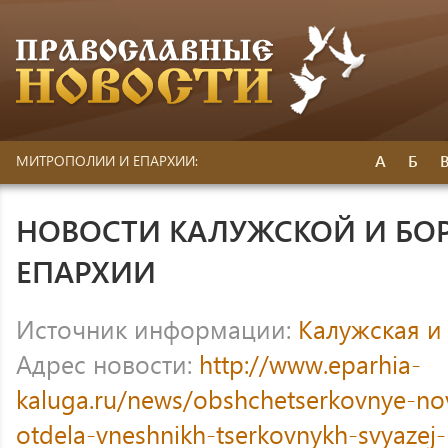
А
Б
МИТРОПОЛИИ И ЕПАРХИИ:
НОВОСТИ КАЛУЖСКОЙ И БО
ЕПАРХИИ
Источник информации:
Калужская и
Адрес новости:
http://www.eparhia-
kaluga.ru/news/obshchetserkovnye-nov
otdela-vneshnikh-tserkovnykh-svyaze