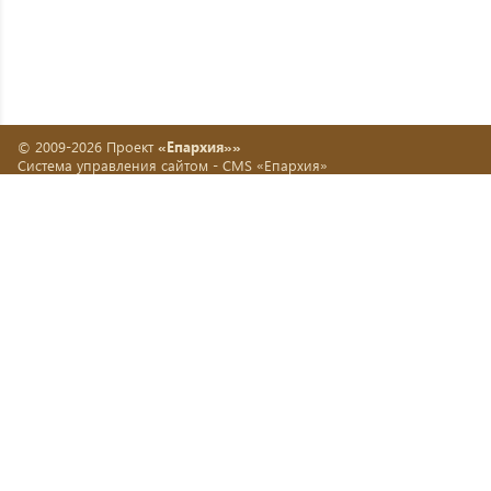
© 2009-2026 Проект
«Епархия»»
Система управления сайтом -
CMS «Епархия»