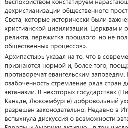
беспокойством констатируем нарастаю
дехристианизации общественного прост
Света, которые исторически были важн
христианской цивилизации. Церквам и 
реликта, пережитка прошлого, но не по
общественных процессов».
Архипастырь указал на то, что в совре
признаются нормой и, более того, поощ
противоречат евангельским заповедям.
озабоченность стремление ряда стран д
эвтаназии. В некоторых государствах (Н
Канаде, Люксембурге) добровольный ух
разрешен законодательно. Недавно в Ит
вспыхнула дискуссия о возможности эвт
Европы и Америки активно - в том числ