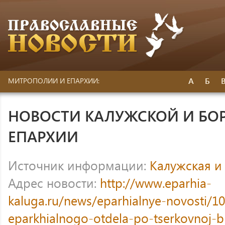
А
Б
МИТРОПОЛИИ И ЕПАРХИИ:
НОВОСТИ КАЛУЖСКОЙ И БО
ЕПАРХИИ
Источник информации:
Калужская и
Адрес новости:
http://www.eparhia-
kaluga.ru/news/eparhialnye-novosti/10
eparkhialnogo-otdela-po-tserkovnoj-bla