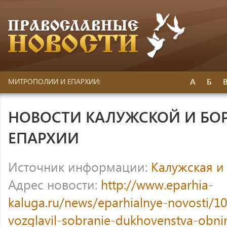
А
Б
МИТРОПОЛИИ И ЕПАРХИИ:
НОВОСТИ КАЛУЖСКОЙ И БО
ЕПАРХИИ
Источник информации:
Калужская и
Адрес новости:
http://www.eparhia-
kaluga.ru/news/eparhialnye-novosti/10
vozglavil-sobranie-dukhovenstva-obn