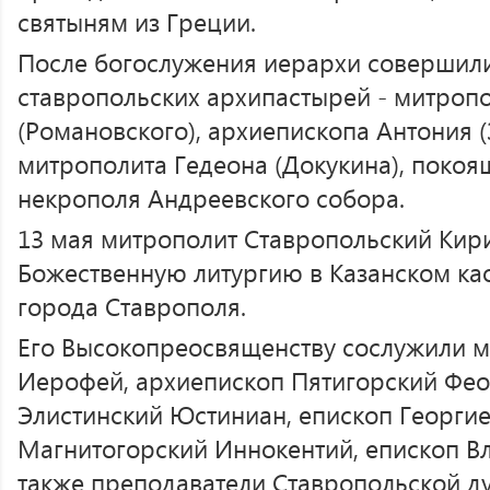
святыням из Греции.
После богослужения иерархи совершили
ставропольских архипастырей - митроп
(Романовского), архиепископа Антония (
митрополита Гедеона (Докукина), покоя
некрополя Андреевского собора.
13 мая митрополит Ставропольский Кир
Божественную литургию в Казанском к
города Ставрополя.
Его Высокопреосвященству сослужили м
Иерофей, архиепископ Пятигорский Фео
Элистинский Юстиниан, епископ Георгие
Магнитогорский Иннокентий, епископ Вл
также преподаватели Ставропольской д