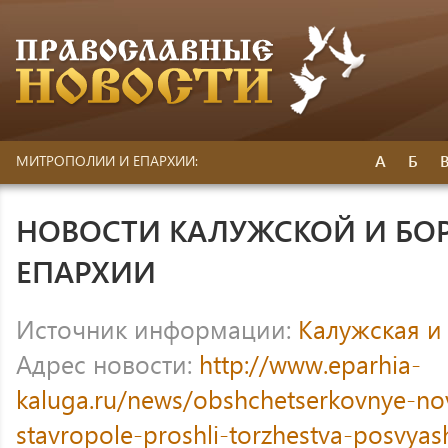
А
Б
МИТРОПОЛИИ И ЕПАРХИИ:
НОВОСТИ КАЛУЖСКОЙ И БО
ЕПАРХИИ
Источник информации:
Калужская и
Адрес новости:
http://www.eparhia-
kaluga.ru/news/obshchetserkovnye-nov
stavropole-proshli-torzhestva-posvyas