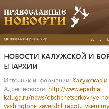
А
Б
МИТРОПОЛИИ И ЕПАРХИИ:
НОВОСТИ КАЛУЖСКОЙ И БО
ЕПАРХИИ
Источник информации:
Калужская и
Адрес новости:
http://www.eparhia-
kaluga.ru/news/obshchetserkovnye-nov
vashingtone-zavershil-rabotu-vsemirny